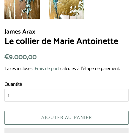
James Arax
Le collier de Marie Antoinette
Prix
€9.000,00
Prix
régulier
réduit
Taxes incluses.
Frais de port
calculés à l'étape de paiement.
Quantité
AJOUTER AU PANIER