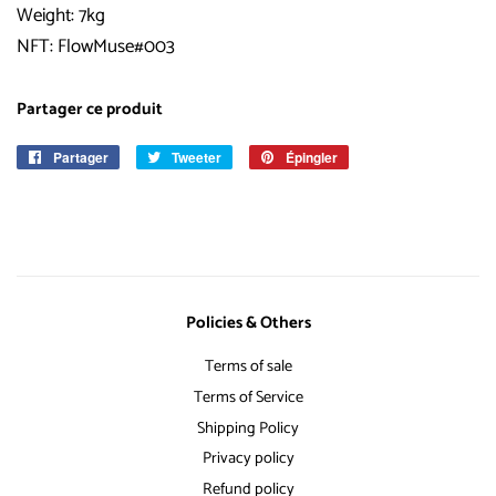
Weight: 7kg
NFT: FlowMuse#003
Partager ce produit
Partager
Partager
Tweeter
Tweeter
Épingler
Épingler
sur
sur
sur
Facebook
Twitter
Pinterest
Policies & Others
Terms of sale
Terms of Service
Shipping Policy
Privacy policy
Refund policy