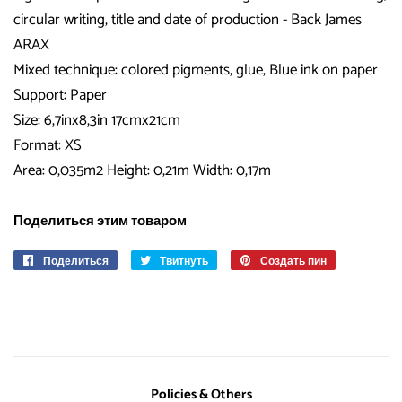
circular writing, title and date of production - Back James
ARAX
Mixed technique: colored pigments, glue, Blue ink on paper
Support: Paper
Size: 6,7inx8,3in 17cmx21cm
Format: XS
Area: 0,035m2 Height: 0,21m Width: 0,17m
Поделиться этим товаром
Поделиться
Поделиться
Твитнуть
Опубликовать
Создать пин
Сохранить
в
в
в
Facebook
Твиттере
Pinterest
Policies & Others