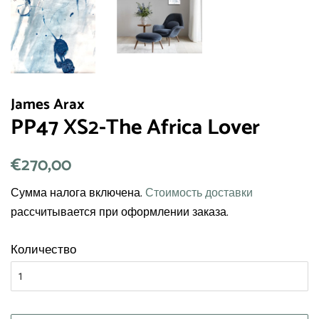
James Arax
PP47 XS2-The Africa Lover
Обычная
€270,00
Цена
цена
со
Сумма налога включена.
Стоимость доставки
скидкой
рассчитывается при оформлении заказа.
Количество