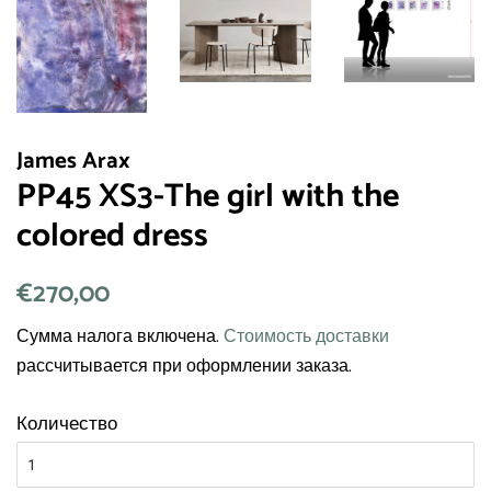
James Arax
PP45 XS3-The girl with the
colored dress
Обычная
€270,00
Цена
цена
со
Сумма налога включена.
Стоимость доставки
скидкой
рассчитывается при оформлении заказа.
Количество